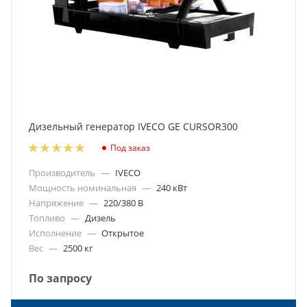
Дизельный генератор IVECO GE CURSOR300
Под заказ
Производитель
—
IVECO
Мощность номинальная
—
240 кВт
Напряжение
—
220/380 В
Топливо
—
Дизель
Исполнение
—
Открытое
Вес
—
2500 кг
По запросу