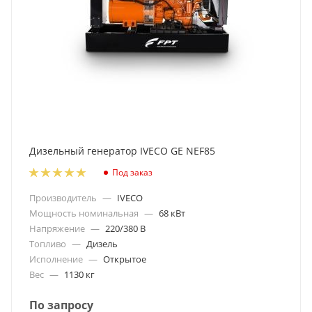
Дизельный генератор IVECO GE NEF85
Под заказ
Производитель
—
IVECO
Мощность номинальная
—
68 кВт
Напряжение
—
220/380 В
Топливо
—
Дизель
Исполнение
—
Открытое
Вес
—
1130 кг
По запросу