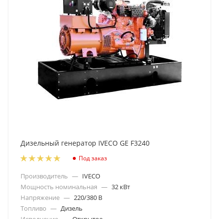
Дизельный генератор IVECO GE F3240
Под заказ
Производитель
—
IVECO
Мощность номинальная
—
32 кВт
Напряжение
—
220/380 В
Топливо
—
Дизель
Исполнение
—
Открытое