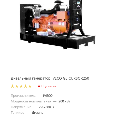
Дизельный генератор IVECO GE CURSOR250
Под заказ
Производитель
—
IVECO
Мощность номинальная
—
200 кВт
Напряжение
—
220/380 В
Топливо
—
Дизель