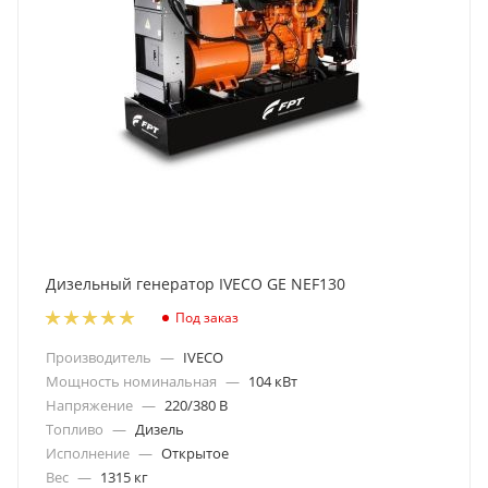
Дизельный генератор IVECO GE NEF130
Под заказ
Производитель
—
IVECO
Мощность номинальная
—
104 кВт
Напряжение
—
220/380 В
Топливо
—
Дизель
Исполнение
—
Открытое
Вес
—
1315 кг