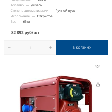
Топливо
—
Дизель
Степень автоматизации
—
Ручной пуск
Исполнение
—
Открытое
Вес
—
65 кг
82 892
руб
/шт
В КОРЗИНУ