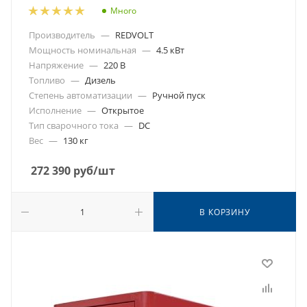
Много
Производитель
—
REDVOLT
Мощность номинальная
—
4.5 кВт
Напряжение
—
220 В
Топливо
—
Дизель
Степень автоматизации
—
Ручной пуск
Исполнение
—
Открытое
Тип сварочного тока
—
DC
Вес
—
130 кг
272 390
руб
/шт
В КОРЗИНУ