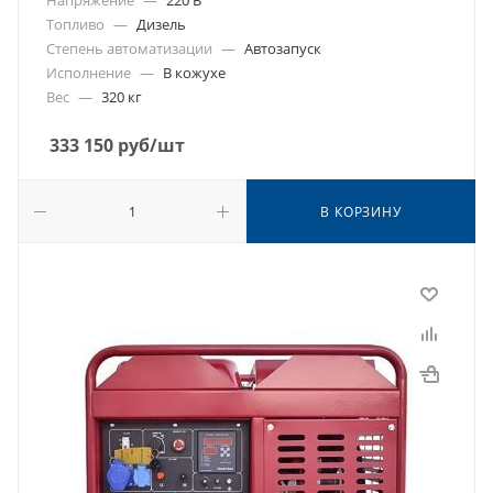
Напряжение
—
220 В
Топливо
—
Дизель
Степень автоматизации
—
Автозапуск
Исполнение
—
В кожухе
Вес
—
320 кг
333 150
руб
/шт
В КОРЗИНУ