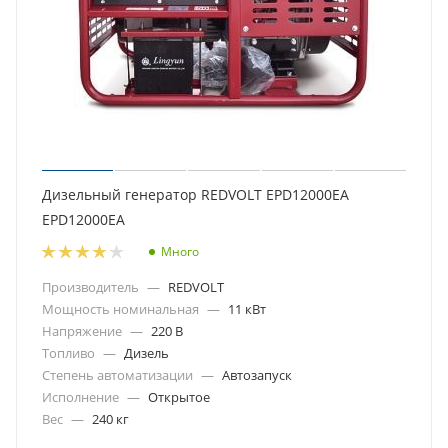
Дизельный генератор REDVOLT EPD12000EA
EPD12000EA
Много
Производитель
—
REDVOLT
Мощность номинальная
—
11 кВт
Напряжение
—
220 В
Топливо
—
Дизель
Степень автоматизации
—
Автозапуск
Исполнение
—
Открытое
Вес
—
240 кг