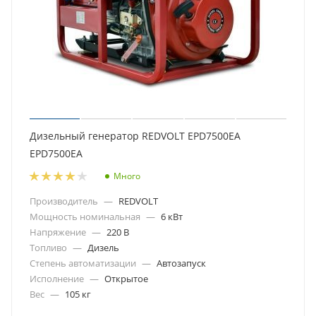
Дизельный генератор REDVOLT EPD7500EA
EPD7500EA
Много
Производитель
—
REDVOLT
Мощность номинальная
—
6 кВт
Напряжение
—
220 В
Топливо
—
Дизель
Степень автоматизации
—
Автозапуск
Исполнение
—
Открытое
Вес
—
105 кг