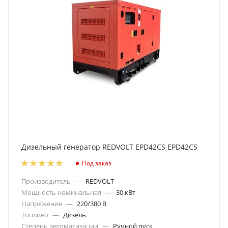
Дизельный генератор REDVOLT EPD42CS EPD42CS
Под заказ
Производитель
—
REDVOLT
Мощность номинальная
—
30 кВт
Напряжение
—
220/380 В
Топливо
—
Дизель
Степень автоматизации
—
Ручной пуск